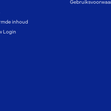
Gebruiksvoorwaa
s
rmde inhoud
w Login