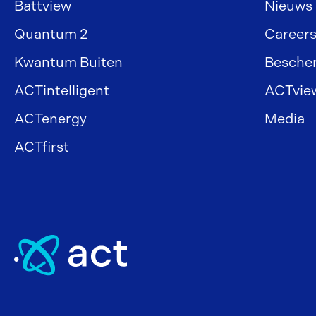
Battview
Nieuws
Quantum 2
Career
Kwantum Buiten
Besche
ACTintelligent
ACTvie
ACTenergy
Media
ACTfirst