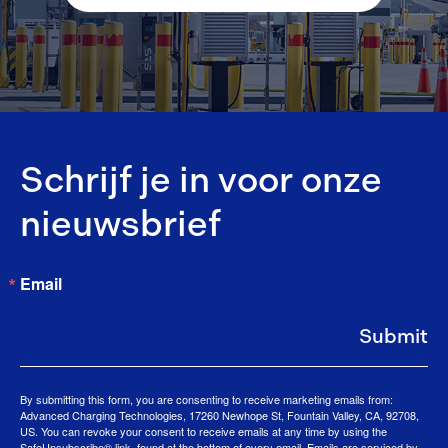
Schrijf je in voor onze
nieuwsbrief
Email
Submit
By submitting this form, you are consenting to receive marketing emails from:
Advanced Charging Technologies, 17260 Newhope St, Fountain Valley, CA, 92708,
US. You can revoke your consent to receive emails at any time by using the
SafeUnsubscribe® link, found at the bottom of every email.
Emails are serviced by