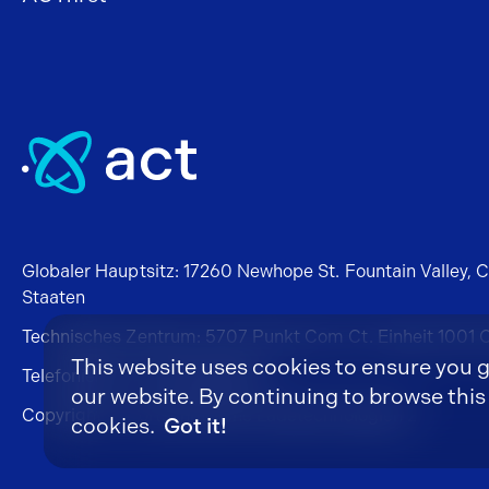
Globaler Hauptsitz: 17260 Newhope St. Fountain Valley, 
Staaten
Technisches Zentrum: 5707 Punkt Com Ct. Einheit 1001 
This website uses cookies to ensure you 
Telefonieren:
+1 877 228 5922
our website. By continuing to browse this 
Copyright © Fortschrittliche Ladetechnologien 2
cookies.
Got it!