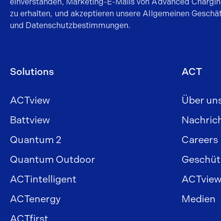
einverstanden, Marketing-E-Mails von Advanced Chargin
zu erhalten, und akzeptieren unsere Allgemeinen Gesch
und
Datenschutzbestimmungen
.
Solutions
ACT
ACTview
Über un
Battview
Nachric
Quantum 2
Careers
Quantum Outdoor
Geschütz
ACTintelligent
ACTview
ACTenergy
Medien
ACTfirst