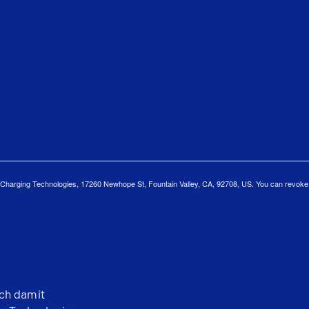
d Charging Technologies, 17260 Newhope St, Fountain Valley, CA, 92708, US. You can revoke y
ich damit